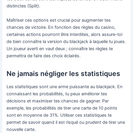
distinctes (Split).
Maîtriser ces options est crucial pour augmenter tes
chances de victoire. En fonction des règles du casino,
certaines actions pourront être interdites, alors assure-toi
de bien connaître la version du blackjack à laquelle tu joues.
Un joueur averti en vaut deux ; connaître les règles te
permettra de faire des choix éclairés.
Ne jamais négliger les statistiques
Les statistiques sont une arme puissante au blackjack. En
connaissant les probabilités, tu peux améliorer tes
décisions et maximiser tes chances de gagner. Par
exemple, les probabilités de tirer une carte de 10 points
sont en moyenne de 31%. Utiliser ces statistiques te
permet de savoir quand il est risqué ou prudent de tirer une
nouvelle carte.