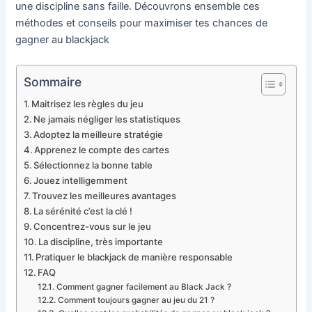
une discipline sans faille. Découvrons ensemble ces
méthodes et conseils pour maximiser tes chances de
gagner au blackjack
Sommaire
Maitrisez les règles du jeu
Ne jamais négliger les statistiques
Adoptez la meilleure stratégie
Apprenez le compte des cartes
Sélectionnez la bonne table
Jouez intelligemment
Trouvez les meilleures avantages
La sérénité c’est la clé !
Concentrez-vous sur le jeu
La discipline, très importante
Pratiquer le blackjack de manière responsable
FAQ
Comment gagner facilement au Black Jack ?
Comment toujours gagner au jeu du 21 ?